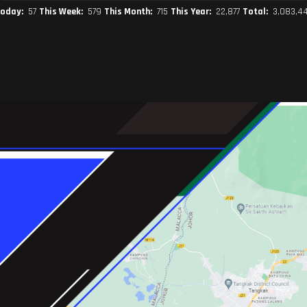
oday:
57
This Week:
579
This Month:
715
This Year:
22,877
Total:
3,083,4