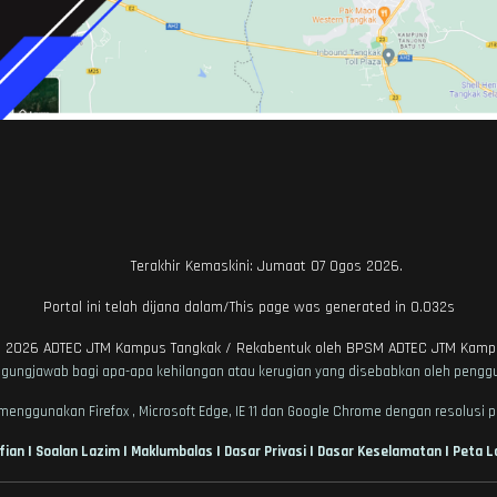
Terakhir Kemaskini: Jumaat 07 Ogos 2026.
Portal ini telah dijana dalam/This page was generated in 0.032s
© 2026
ADTEC JTM Kampus Tangkak
/ Rekabentuk oleh
BPSM ADTEC JTM Kamp
ggungjawab bagi apa-apa kehilangan atau kerugian yang disebabkan oleh penggu
enggunakan Firefox , Microsoft Edge, IE 11 dan Google Chrome dengan resolusi p
|
|
|
|
|
fian
Soalan Lazim
Maklumbalas
Dasar Privasi
Dasar Keselamatan
Peta 