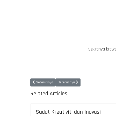
Sekiranya brows
Previous article: Piagam Pelanggan
Next article: Direktori Kakitangan
Seterusnya
Seterusnya
Related Articles
Sudut Kreativiti dan Inovasi