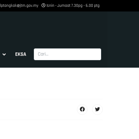
ilptangkak@jtm.gov.my
Isnin - Jumaat 7.30pg - 6.00 ptg
Cari
S
EKSA
Type 2 or more characters for results.