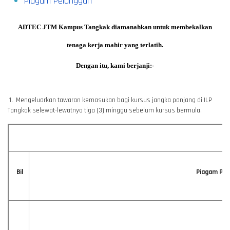
Piagam Pelanggan
ADTEC JTM Kampus Tangkak diamanahkan untuk membekalkan
tenaga kerja mahir yang terlatih.
Dengan itu, kami berjanji:-
1. Mengeluarkan tawaran kemasukan bagi kursus jangka panjang di ILP
Tangkak selewat-lewatnya tiga (3) minggu sebelum kursus bermula.
Bil
Piagam Pel