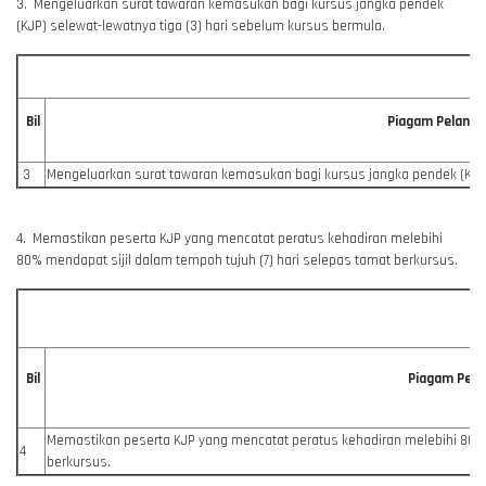
3. Mengeluarkan surat tawaran kemasukan bagi kursus jangka pendek
(KJP) selewat-lewatnya tiga (3) hari sebelum kursus bermula.
Bil
Piagam Pelangg
3
Mengeluarkan surat tawaran kemasukan bagi kursus jangka pendek (KJP) 
4. Memastikan peserta KJP yang mencatat peratus kehadiran melebihi
80% mendapat sijil dalam tempoh tujuh (7) hari selepas tamat berkursus.
Bil
Piagam Pela
Memastikan peserta KJP yang mencatat peratus kehadiran melebihi 80% m
4
berkursus.