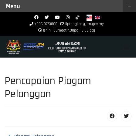
≡
Menu
+606 9773800
ilptangkak@jtm.gov.my
Isnin - Jumaat 7.30pg - 6.00 ptg
Pencapaian Piagam
Pelanggan