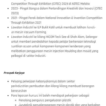
Competition Through Exhibition (CITEC) 2024 di ADTEC Melaka
2023 - Pingat Gangsa dalam Pertandingan Kreativiti dan Inovasi (CITEC
2023)
2021 - Pingat Perak dalam National Innovation & Invention Competition
Through Exhibition 2021
Lawatan industri ke ILP Bukit Katil untuk membuat latihan
hands-
on
mesin Vacuum Forming.
Lawatan industri ke kilang HICOM Teck See di Shah Alam, Selangor
untuk memberi pendedahan kepada pelajar berkenaan teknologi
suntikan acuan untuk komponen-komponen kenderaan yang
melibatkan penggunaan mesin Injection Moulding dan mould yang
pelbagai di sektor industri.
Prospek Kerjaya
Peluang pekerjaan kebanyakannya dalam sektor
perindustrian pembuatan dan kilang-kilang membuat barangan
berasaskan
Para lepasan kursus ini boleh mendapat pekerjaan sebagai
Penolong pengurus pengeluaran plastik
Juruteknik penyelenggaraan mesin plastik dan yang berkaitan