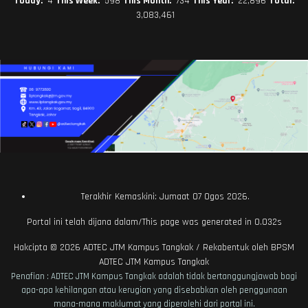
Today:
4
This Week:
598
This Month:
734
This Year:
22,896
Total:
3,083,461
Terakhir Kemaskini: Jumaat 07 Ogos 2026.
Portal ini telah dijana dalam/This page was generated in 0.032s
Hakcipta © 2026
ADTEC JTM Kampus Tangkak
/ Rekabentuk oleh
BPSM
ADTEC JTM Kampus Tangkak
Penafian : ADTEC JTM Kampus Tangkak adalah tidak bertanggungjawab bagi
apa-apa kehilangan atau kerugian yang disebabkan oleh penggunaan
mana-mana maklumat yang diperolehi dari portal ini.