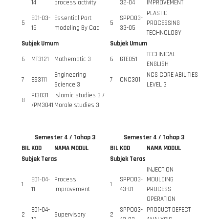
14
process activity
32-04
IMPROVEMENT
PLASTIC
E01-03-
Essential Part
SPPO03-
5
5
PROCESSING
15
modeling By Cad
33-05
TECHNOLOGY
Subjek Umum
Subjek Umum
TECHNICAL
6
MT3121
Mathematic 3
6
GTE051
ENGLISH
Engineering
NCS CORE ABILITIES
7
ES3111
7
CNC301
Science 3
LEVEL 3
PI3031
Islamic studies 3 /
8
/PM3041
Morale studies 3
Semester 4 / Tahap 3
Semester 4 / Tahap 3
BIL
KOD
NAMA MODUL
BIL
KOD
NAMA MODUL
Subjek Teras
Subjek Teras
INJECTION
E01-04-
Process
SPPO03-
MOULDING
1
1
11
improvement
43-01
PROCESS
OPERATION
E01-04-
SPPO03-
PRODUCT DEFECT
2
Supervisory
2