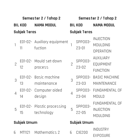
Semester 2 / Tahap 2
Semester 2 / Tahap 2
BIL
KOD
NAMA MODUL
BIL
KOD
NAMA MODUL
Subjek Teras
Subjek Teras
INJECTION
E01-02-
Auxiliary equipment
SPPO03-
1
1
MOULDING
11
fuction
23-01
OPERATION
AUXILIARY
E01-02-
Mould set-down
SPPO03-
2
2
EQUIPMENT
12
process
23-02
FUNCTION
E01-02-
Basic machine
SPPO03-
BASIC MACHINE
3
3
13
maintenance
23-03
MAINTENANCE
E01-02-
Computer aided
SPPO03-
FUNDAMENTAL OF
4
4
14
design
23-04
MOULD
FUNDAMENTAL OF
E01-02-
Plastic processing
SPPO03-
5
5
INJECTION
15
technology
22-05
MOULDING
Subjek Umum
Subjek Umum
INDUSTRY
6
MT1121
Mathematics 2
6
CIE200
EXPOSURE