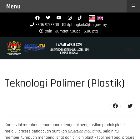
≡
Menu
+606 9773800
ilptangkak@jtm.gov.my
Isnin - Jumaat 7.30pg - 6.00 ptg
Teknologi Polimer (Plastik)
Kursus ini memberi penumpuan mengenai penghasilan produk plastik
melalui proses pengacuan suntikan
(injection moulding)
. Selain itu,
memberi tumpuan mengenai sifat dan ciri-ciri plastik (polimer) bagi proses