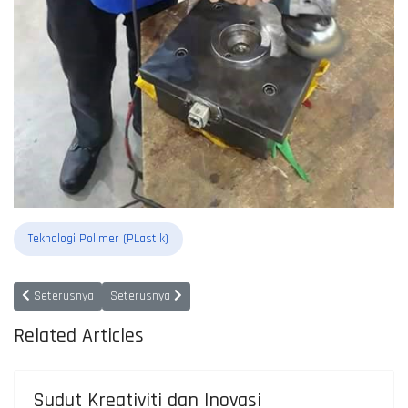
Teknologi Polimer (PLastik)
Previous article: Teknologi Pembuatan
Next article: Dasar Keselamatan
Seterusnya
Seterusnya
Related Articles
Sudut Kreativiti dan Inovasi