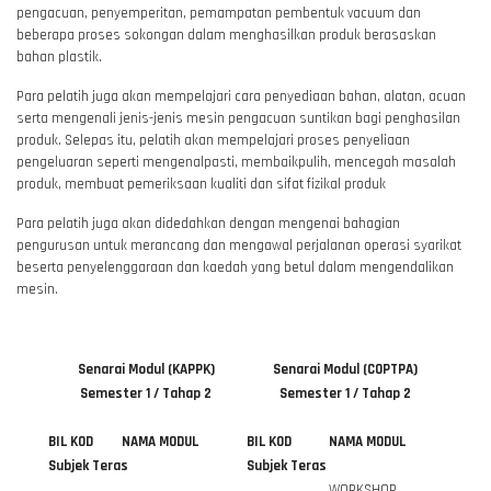
pengacuan, penyemperitan, pemampatan pembentuk vacuum dan
beberapa proses sokongan dalam menghasilkan produk berasaskan
bahan plastik.
Para pelatih juga akan mempelajari cara penyediaan bahan, alatan, acuan
serta mengenali jenis-jenis mesin pengacuan suntikan bagi penghasilan
produk. Selepas itu, pelatih akan mempelajari proses penyeliaan
pengeluaran seperti mengenalpasti, membaikpulih, mencegah masalah
produk, membuat pemeriksaan kualiti dan sifat fizikal produk
Para pelatih juga akan didedahkan dengan mengenai bahagian
pengurusan untuk merancang dan mengawal perjalanan operasi syarikat
beserta penyelenggaraan dan kaedah yang betul dalam mengendalikan
mesin.
Senarai Modul (KAPPK)
Senarai Modul (COPTPA)
Semester 1 / Tahap 2
Semester 1 / Tahap 2
BIL
KOD
NAMA MODUL
BIL
KOD
NAMA MODUL
Subjek Teras
Subjek Teras
WORKSHOP