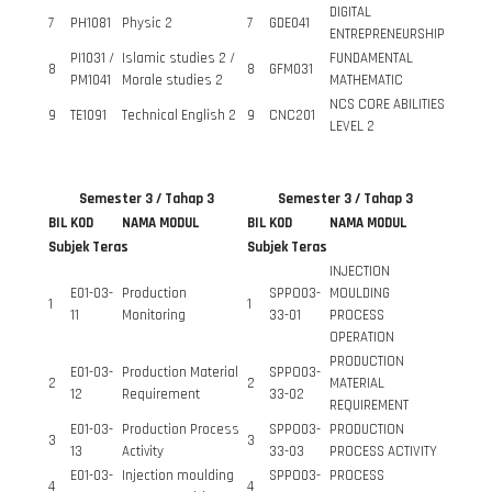
DIGITAL
7
PH1081
Physic 2
7
GDE041
ENTREPRENEURSHIP
PI1031 /
Islamic studies 2 /
FUNDAMENTAL
8
8
GFM031
PM1041
Morale studies 2
MATHEMATIC
NCS CORE ABILITIES
9
TE1091
Technical English 2
9
CNC201
LEVEL 2
Semester 3 / Tahap 3
Semester 3 / Tahap 3
BIL
KOD
NAMA MODUL
BIL
KOD
NAMA MODUL
Subjek Teras
Subjek Teras
INJECTION
E01-03-
Production
SPPO03-
MOULDING
1
1
11
Monitoring
33-01
PROCESS
OPERATION
PRODUCTION
E01-03-
Production Material
SPPO03-
2
2
MATERIAL
12
Requirement
33-02
REQUIREMENT
E01-03-
Production Process
SPPO03-
PRODUCTION
3
3
13
Activity
33-03
PROCESS ACTIVITY
E01-03-
Injection moulding
SPPO03-
PROCESS
4
4