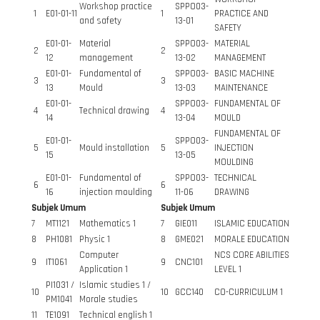
Workshop practice
SPPO03-
1
E01-01-11
1
PRACTICE AND
and safety
13-01
SAFETY
E01-01-
Material
SPPO03-
MATERIAL
2
2
12
management
13-02
MANAGEMENT
E01-01-
Fundamental of
SPPO03-
BASIC MACHINE
3
3
13
Mould
13-03
MAINTENANCE
E01-01-
SPPO03-
FUNDAMENTAL OF
4
Technical drawing
4
14
13-04
MOULD
FUNDAMENTAL OF
E01-01-
SPPO03-
5
Mould installation
5
INJECTION
15
13-05
MOULDING
E01-01-
Fundamental of
SPPO03-
TECHNICAL
6
6
16
injection moulding
11-06
DRAWING
Subjek Umum
Subjek Umum
7
MT1121
Mathematics 1
7
GIE011
ISLAMIC EDUCATION
8
PH1081
Physic 1
8
GME021
MORALE EDUCATION
Computer
NCS CORE ABILITIES
9
IT1061
9
CNC101
Application 1
LEVEL 1
PI1031 /
Islamic studies 1 /
10
10
GCC140
CO-CURRICULUM 1
PM1041
Morale studies
11
TE1091
Technical english 1