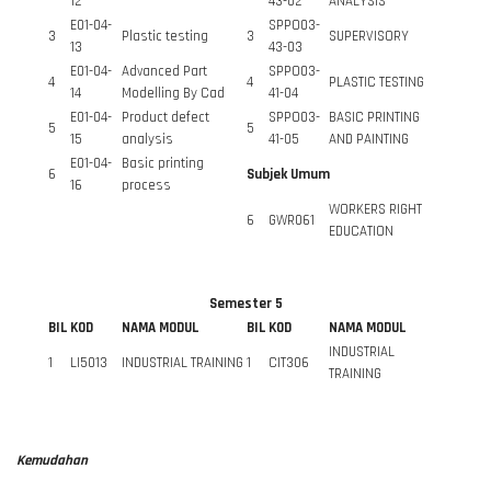
12
43-02
ANALYSIS
E01-04-
SPPO03-
3
Plastic testing
3
SUPERVISORY
13
43-03
E01-04-
Advanced Part
SPPO03-
4
4
PLASTIC TESTING
14
Modelling By Cad
41-04
E01-04-
Product defect
SPPO03-
BASIC PRINTING
5
5
15
analysis
41-05
AND PAINTING
E01-04-
Basic printing
6
Subjek Umum
16
process
WORKERS RIGHT
6
GWR061
EDUCATION
Semester 5
BIL
KOD
NAMA MODUL
BIL
KOD
NAMA MODUL
INDUSTRIAL
1
LI5013
INDUSTRIAL TRAINING
1
CIT306
TRAINING
Kemudahan