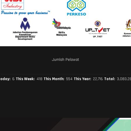
Jumlah Pelawat
Today:
6
This Week:
418
This Month:
554
This Year:
22,716
Total:
3,083,2