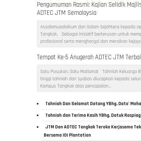
Pengumuman Rasmi: Kajian Selidik Majli
ADTEC JTM Semalaysia
Assalamuaalaikum dan Salam Sejahtera kepada se
Tangkak, Sebagai inisiatif berterusan untuk mem
profesional serta menghargai dan meraikan kejaya
Tempat Ke-5 Anugerah ADTEC JTM Terbai
Satu Pasukan, Satu Matlamat Tahniah Keluarga B
tinggi tahniah dan syabas diucapkan kepada selu
Kampus Tangkak atas pencapaian...
Tahniah Dan Selamat Datang YBhg. Dato' Moha
Tahniah dan Terima Kasih YBhg. Datuk Rospiag
JTM Dan ADTEC Tangkak Teroka Kerjasama Tek
Bersama IOI Plantation